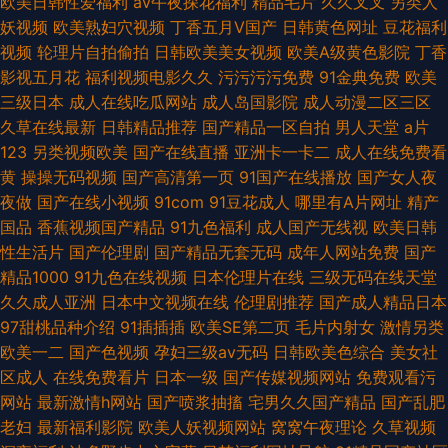
欧美日韩性爱福利
av午夜探花福利
精品毛片
久久叉叉
另类人
妖视频
欧美熟妇穴视频
丁香五月V国产
日韩黄色网址
豆花福利
视频
轮理片自拍偷拍
日韩欧美美女视频
欧美A级黄色影院
丁香
影视五月花
福利视频电影久久
污污污污免费
91金典免费
欧美
三级日本
成人在线吃瓜网站
成人岛国影院
成人动漫二区三区
久草在线最新
日韩精品推荐
国产精品一区自拍
男人天堂
a片
123
另类视频欧美
国产在线直播
亚洲卡一卡二
成人在线免费看
黄
操操无码视频
国产高清第一页
91国产在线播放
国产女人夜
夜做
国产在线小视频
91com
91豆花成人
哪里有A片网址
精产
国品
香蕉视频国产精品
91九色福利
成人国产无线视
欧美日韩
性生活片
国产伦理剧
国产精品无套无码
成年人网站免费
国产
精品1000
91九色在线视频
日本伦理片在线
三级无码在线天堂
久久成人亚洲
日本中文视频在线
伦理剧推荐
国产成人精品日本
97甜桃品种介绍
91插插插
欧美SE第二页
毛片内射女
激情另类
欧美一二
国产色视频
孕妇三级av无码
日韩欧美色综合
美女社
区成人
在线免费看片
日本一级
国产传媒视频网站
免费观看污
网站
最新激情h网站
国产喷浆抽搐
宅男久久国产精品
国产乱肥
老妇
最新福利影院
欧美人妖视频网站
窝窝午夜理论
久草视频