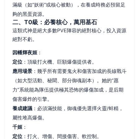
滿級（如“妖術”或核心被動），在養成時務必預留足
夠的黑蛋資源。
二、T0級：必養核心，萬用基石
這類式神是絕大多數PVE陣容的絕對核心，投入資源
絕對不虧。
因幡輝夜姬
：
定位
：頂級打火機、巨額爆傷提供者。
應用場景
：幾乎所有需要鬼火和傷害加成的長線戰斗
（如大型活動、秘聞、部分御魂副本）。她的“愿
力”系統能為隊伍提供極其恐怖的爆傷加成，是后期
傷害爆炸的引擎。
養成建議
：必須滿技能，御魂優先選擇火靈/蚌精，
屬性堆高爆傷。
千姬
：
定位
：打火、增傷、間接傷害、軟控制。