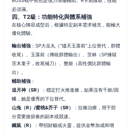
BOSS戰中依然是強力增傷輔助。R卡易獲取，技能
必須滿。
四、T2級：功能特化與體系補強
在核心陣容成型后，根據特定副本需求補充，能極大
優化體驗。
輸出補強
：SP大岳丸（“燼天玉藻前”上位替代，群體
收尾）、玉藻前（傳統群體輸出）、茨林（SP煉獄
茨木童子，收尾補刀）、蟹姬（高性價比群體輸
出）。
輔助補強
：
追月神（SR）
：穩定打火推進條，如果沒有千姬/因
幡，她是優秀的下位替代。
山兔（R）/蜜桃&芥子（SR）
：拉條治療，用于部
分需要搶節奏的副本或競速。
鐵鼠（R）
：帶招財貓或火靈，提供金幣加成和增