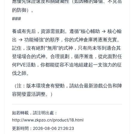
應優先保證速度和關鍵屬性（如因幡的爆傷、不見岳
的防御）。
###
養成有先后，資源需規劃。遵循“核心輔助 -> 核心輸
出 -> 功能補強”的順序，你的式神倉庫將逐漸充實。
記住，沒有絕對“無用”的式神，只有尚未等到適合其
登場場合的式神。合理規劃，循序漸進，從此面對任
何PVE活動，你都能從容不迫地組建起一支強力的征
伐之師。
（注：版本環境會有變動，請結合最新游戲公告和陣
容開發靈活調整。）
如若轉載，請注明出處：
http://www.zkpzo.cn/product/18.html
更新時間：2026-08-06 21:26:23