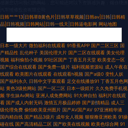
感谢您访问我们的网站，您可能还对以下资源感兴趣：烟台绕澳
汽车维修投资有限公司
日韩艹艹13|日韩草B黄色片|日韩草草视频|日韩av|日韩|日韩精
品|日韩视频|日韩网站|日韩一线天|日韩逼电影网
网站地图
人人骚人人操人人射 精品人妻99 亚洲AV性爱网 91乱轮视频 欧美成人福利导
日本一级大片
微拍福利在线观看
91香蕉APP
国产二区三区
国
产精品性
乱伦种子
美国伦理大片
国产二区在线观看
美女伦理
航 日韩中文字 91午夜福利导航 欧美第一色入口 操美女软件18 91国内大片
视频
福利偷拍小视频
91社区国产
丁香五月天堂
欧美变态一区
国产综合在线观看
国产免费一级片
福利视频资源站
成人午夜在
蜜桃91黄 www99蜜臀 97韩剧网下载 日本色色品爱网 国产香蕉99 白丝学生
线观看
欧美图片在线观看
在线观看h视频
国产a级0
变性人妖
国产福利永久
日韩中文字幕观看
足交在线播放91
丁香五月色网
妹91 午夜色色网 国产五码 一级国产大片 超碰日韩 狠狠撸AV网址 亚洲国产
站
黄色3级抢网站
国产一区二区
日本一级婬片
久久免费手机视
频
学生妹Av网站
亚洲人成免费网站
91大神自拍
福利片在线观
日日夜夜 99九九福利视频 人人摸人人人人 wwwcom色网 99er在线 人人干
看
国产成人内射无码
激情五月极品婷婷
国产剧情精品
成人三
级伦理免费
偷怕欧美亚州图片
国产AV国产AV
97亚洲精华液
人人爱 蜜臀性爱 91午夜影视 青青草免费视6 日韩在线A电影 91免费观看网
国内精自线
国产精品3级片
成年女人视频
狠狠撸亚洲欧美
91操
碰在线
国产高清精品二区
国产欧美在线视频
欧美色综合网
91
站 人人妻人人爱人人爽 成人日B福利视频 99超碰操热婷婷 日本成人影院 午