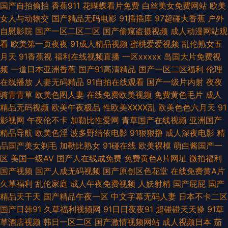
国产自拍偷拍
香蕉911
花蝴蝶看片免费
白丝美女免费网站
欧美
女人与动物交
国产精品无码电影
91插插库
97超碰大香蕉
户外
夜黄色精选 99热精国产 人人超碰中文 国产精品国产自产 91社午夜成人电影
自慰影院
国产一区二区二区
国产偷窥盗摄视频
成人动漫网站观
看
欧美第一页夜夜
91成人精品视频
蜜桃爱爱视频
乱伦熟女五
精东视频久久 91已拍视频 人人狠人人操 中文字幕日本有码 91中文字幕网 婷
月天
91香蕉视
福利在线视频直播
一区xxxxx
岛国大片免费视
频
一道日本亚洲香蕉
国产91高清精品
国产一区二区福利
伦理
婷九月激情开心 极色品影院 大香蕉插入蜜桃 视频在线一区二区 浮力国产第
在线播放
人妻无码精品
91自拍在线观看
国产一级片内射
夜夜
骑青青草
欧美色图人妻
在线免费欧美视频
免费黄色毛片
成人
一页 超碰色好干 手机看片久久 韩国午夜探花 超碰在线人人乐 色导航最新地
精品无码视频
欧美午夜极品
性欧美ⅩⅩⅩⅩ乱
欧美色色六月天
91
影视网
午夜伦不卡
加勒比性爱网
青草国产在线视频
亚洲国产
址 超碰在线播放91 国产盗摄久久国产盗摄 亚洲综合视频天堂 日韩色色网站
精品导航
欧美色淫
波多野结依电影
91狠狠撸
成人深夜电影
精
品国产美女剃毛
加勒比熟女
91碰在线
欧美裸模
萌白酱国产一
黑丝草逼91 亚洲国产女主播 超碰97人在线 九九热超碰AV 人人妻人人搞人人
区
美国一级AV
国产人在线成免费
免费黄色A片网址
微拍福利
国产视频
国产人成无码视频
国产原创区色花堂
在线免费黄A片
夫妻福利片 五月天午夜视频 99只有精品9 高清免费在线观看免费版影视 在
久草福利
乱伦家庭
成人午夜免费视频
人妖射精
国产屁屁
国产
精品天干天
国产精品午夜一区
中文字幕无码人妻
日本不卡二区
线一卡二卡 18视频导航 欧美Aⅴ手机在线 成人性交影院 国产又大又色 欧美日
国产日韩91
久草福利视频网
91日日夜夜91
超碰碰天天操
91草
草酒店视频
韩日一区二区
国产激情视频网站
成人视频日本
茄
韩性爱网站 黄色色情软件 另类视频在线 熐屄成人在线 综合色欲 日韩欲欲网