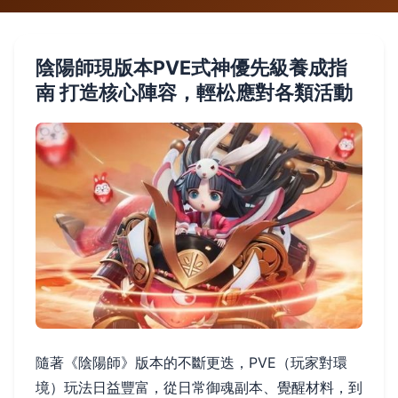
陰陽師現版本PVE式神優先級養成指
南 打造核心陣容，輕松應對各類活動
隨著《陰陽師》版本的不斷更迭，PVE（玩家對環
境）玩法日益豐富，從日常御魂副本、覺醒材料，到