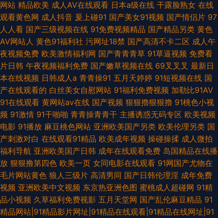
网站
精品欧美
成人AV在线观看
日本a级在线
干露脸熟女
在线
观看黄色网
成人抖音
爰上碰91
国产美女91视频
国产情侣片
97
人人看
国产三级视频在线
91免费视频精品
国产精品另类
黄色
AV网站人
黄色91福利社
污网址18禁
国产高清不卡二区
成人午
夜视频免费
欧美激情福利网
国产青青青草
91草逼视频
免费看
片日韩
午夜视频福利免费
国产嫩草视频在线
69叉叉叉
最新日
本在线视频
日韩成人a
青青操91
五月天婷婷
91短视频在线
国
产在线观看的
白丝美女自慰网站
91福利免费视频
加勒比91AV
91在线观看
黄网站av在线
国产视频
狠狠擼狠狠擼
91桃色小视
频
91激情
91干啪啪
青青操青青干
主播诱惑无码专区
欧美视频
电影
91播放
麻豆桃色网站
亚洲欧美国产另类
欧美伦理另类
国
产刺激对白
在线观看91精品
欧美成年视频
操碰操揉
成人微拍
福利导航
亚洲欧美国产日韩
成年在线观看免费
岛国精品在线播
放
狠狠撸第四色
欧美一页
女同电影在线观看
91网国产尤物在
毛片网站黄色
狼人三级片
高清男同
国产日韩伦理淫
成年免费
视频
亚洲欧美中文视频
东京热亚洲色图
蜜桃成人超碰网
91精
品小视频
久草福利免费视影
五月天堂网
国产乱伦麻豆精品
91
精品网站|91精品影片网址|91精品在线观看|91精品在线网址|91