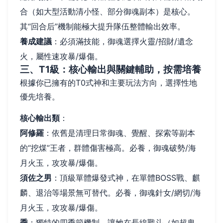
合（如大型活動清小怪、部分御魂副本）是核心。
其“回合后”機制能極大提升隊伍整體輸出效率。
養成建議
：必須滿技能，御魂選擇火靈/招財/遺念
火，屬性速攻暴/爆傷。
三、T1級：核心輸出與關鍵輔助，按需培養
根據你已擁有的T0式神和主要玩法方向，選擇性地
優先培養。
核心輸出類
：
阿修羅
：依舊是清理日常御魂、覺醒、探索等副本
的“挖煤”王者，群體傷害極高。必養，御魂破勢/海
月火玉，攻攻暴/爆傷。
須佐之男
：頂級單體爆發式神，在單體BOSS戰、麒
麟、退治等場景無可替代。必養，御魂針女/網切/海
月火玉，攻攻暴/爆傷。
季
：獨特的四季節機制，讓她在長線戰斗（如超鬼