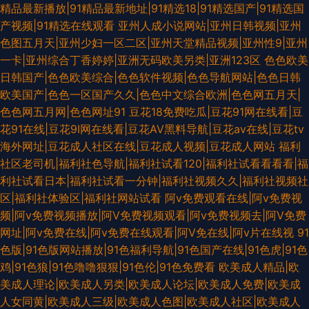
精品最新播放|91精品最新地址|91精选18|91精选国产|91精选国
产视频|91精选在线观看
亚州人成小说网站|亚州日韩视频|亚州
色图五月天|亚州少妇一区二区|亚州天堂精品视频|亚州性9|亚州
一卡|亚州综合丁香婷婷|亚洲无码欧美另类|亚洲123区
色色欧美
日韩国产|色色欧美综合|色色软件视频|色色导航网站|色色日韩
欧美国产|色色一区国产久久|色色中文综合欧洲|色色网五月天|
色色网五月网|色色网址91
豆花18免费吃瓜|豆花91网在线看|豆
花91在线|豆花9I网在线看|豆花AV黑料导航|豆花av在线|豆花tv
海外网址|豆花成人社区在线|豆花成人视频|豆花成人网站
福利
社区老司机|福利社色导航|福利社试看120|福利社试看看看看|福
利社试看日本|福利社试看一分钟|福利社视频久久|福利社视频社
区|福利社体验区|福利社网站试看
阿v免费观看在线|阿v免费视
频|阿v免费视频播放|阿V免费视频观看|阿v免费视频去|阿V免费
网址|阿v免费在线|阿v免费在线观看|阿V免在线|阿v片在线视
91
色版|91色版网站播放|91色福利导航|91色国产在线|91色虎|91色
鸡|91色狼|91色噜噜狠狠|91色伦|91色免费看
欧美成人精品|欧
美成人理论|欧美成人另类|欧美成人论坛|欧美成人免费|欧美成
人女同黄|欧美成人三级|欧美成人色图|欧美成人社区|欧美成人