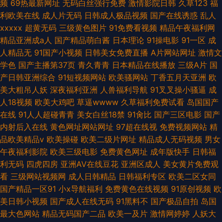
频
69热最新网址
无码白丝强行免费
激情影院日韩
久草123
福
利欧美在线
成人片无码
日韩成人极品视频
国产在线诱惑
乱人
xxxxx
超黄无码
三级黄色图片
91免费看视频
精品午夜福利网
精品亚洲成a人
国产精品萌白酱
日本理论
91操电影
91一区
成
人精品无
91国产小视频
日韩美女免费直播
A片网站网址
激情文
学色
国产主播第37页
青久青青
日本精品在线播放
三级A片
国
产日韩亚洲综合
91短视频网站
欧美骚网站
丁香五月天亚洲
欧
美大粗吊人妖
深夜福利亚洲
人兽福利导航
91叉叉操小骚逼
成
人18视频
欧美大鸡吧
草逼wwww
久草福利免费试看
岛国国产
在线
91人人超碰青青
美女白丝18禁
91肏比
国产三区电影
国产
内射后入在线
黄色网址网站网址
97超在线视
免费视频网站
精
品欧美精品v
欧美操碰
欧美二级片网址
精品成人无码视频
男女
午夜福利影院
欧美三级电影
免费黄色网址
成年版快手
日韩福
利无码
四虎四房
亚洲AV在线豆花
亚洲区成人
美女黄片免费观
看
三级网站视频网
成人日韩精品
日韩福利专区
欧美二区女同
国产精品一区91
小x导航福利
免费黄色在线视频
91原创视频
欧
美日韩小视频
国产成人在线无码
91黑料不
国产极品自拍
岛国
最大色网站
精品无码国产二品
欧美一及片
激情网婷婷
人妖大