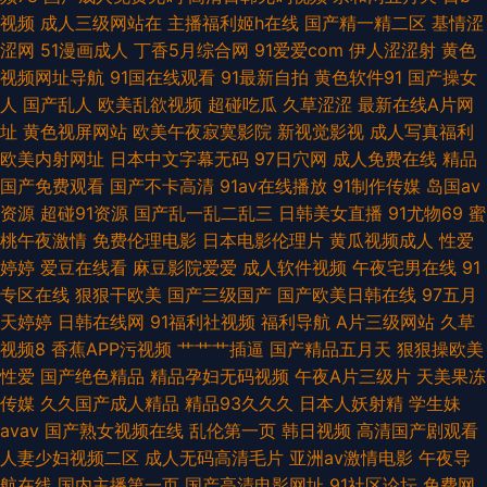
干干撸撸撸 性交伊人网 色域91大神 久久婷综合 久草资源在线视频 91麻豆精
视频
成人三级网站在
主播福利姬h在线
国产精一精二区
基情涩
涩网
51漫画成人
丁香5月综合网
91爱爱com
伊人涩涩射
黄色
品传媒 婷婷影院伊人 成全抖阴在线观看 午夜老司机两性福利 日本h网在线
视频网址导航
91国在线观看
91最新自拍
黄色软件91
国产操女
人
国产乱人
欧美乱欲视频
超碰吃瓜
久草涩涩
最新在线A片网
成人在线观看影院 久久激情视频27 激情诱惑网站 97人人艹 日本不卡五区 久
址
黄色视屏网站
欧美午夜寂寞影院
新视觉影视
成人写真福利
欧美内射网址
日本中文字幕无码
97日穴网
成人免费在线
精品
草社区在线 肏屄影院 天美传媒 91AV国产精品 撸撸色网址 超碰激情五月天 h
国产免费观看
国产不卡高清
91av在线播放
91制作传媒
岛国av
资源
超碰91资源
国产乱一乱二乱三
日韩美女直播
91尤物69
蜜
在线免费观看 三d蒲肉团 偷拍夫妻视频91 国产添逼视频 最新农夫导航 久草
桃午夜激情
免费伦理电影
日本电影伦理片
黄瓜视频成人
性爱
婷婷
爱豆在线看
麻豆影院爱爱
成人软件视频
午夜宅男在线
91
在线资源网 日本大片不卡 九九国产 福利姬午夜桃色 亚洲三区视频 日韩欧美
专区在线
狠狠干欧美
国产三级国产
国产欧美日韩在线
97五月
天婷婷
日韩在线网
91福利社视频
福利导航
A片三级网站
久草
亚洲成人 久久人人aV 豆花视频导航 91超碰最新 青草性视频 51国产自拍视频
视频8
香蕉APP污视频
艹艹艹插逼
国产精品五月天
狠狠操欧美
性爱
国产绝色精品
精品孕妇无码视频
午夜A片三级片
天美果冻
97专区视频 日本一卡二卡伊人久久 丝袜91网站 成人AV久久久大香蕉 午夜影
传媒
久久国产成人精品
精品93久久久
日本人妖射精
学生妹
avav
国产熟女视频在线
乱伦第一页
韩日视频
高清国产剧观看
视播放器 国产三级网站 九一叉叉叉 大香蕉伊人AV网 操操操撸撸 香港三级影
人妻少妇视频二区
成人无码高清毛片
亚洲av激情电影
午夜导
航在线
国内主播第一页
国产高清电影网址
91社区论坛
免费网