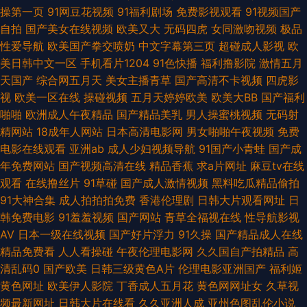
色资源网 欧美性00 久草网站国产青青草 人妻诱惑影院 91白丝在线看视频
操第一页
91网豆花视频
91福利剧场
免费影视观看
91视频国产
自拍
国产美女在线视频
欧美又大
无码四虎
女同激吻视频
极品
欧美日棘成人 亚洲成人WWW 91人妻人人 人妻av网 超碰pt 97av人人 人人
性爱导航
欧美国产拳交喷奶
中文字幕第三页
超碰成人影视
欧
美日韩中文一区
手机看片1204
91色快播
福利撸影院
激情五月
爽亚洲av人人爽 久草视频国产精品 精品国产魯一魯一区二区三区 激情文学
天国产
综合网五月天
美女主播青草
国产高清不卡视频
四虎影
视
欧美一区在线
操碰视频
五月天婷婷欧美
欧美大BB
国产福利
网伊人 91视频人人 日本免费黄色片 91亚洲色图在线 bt成人区 亚洲国产va
啪啪
欧洲成人午夜精品
国产精品美乳
男人操蜜桃视频
无码射
精网站
18成年人网站
日本高清电影网
男女啪啪午夜视频
免费
国产浮力第一影院 久草综合网 最新农夫导航 亚洲AB影视 老司机福利秒拍 亚
电影在线观看
亚洲ab
成人少妇视频导航
91国产小青蛙
国产成
年免费网站
国产视频高清在线
精品香蕉
求a片网址
麻豆tv在线
洲深爱激情 久久宗和a 国产AV第六页 久久久久色香综合网 菠萝AV在线电影
观看
在线撸丝片
91草碰
国产成人激情视频
黑料吃瓜精品偷拍
91大神合集
成人拍拍拍免费
香港伦理剧
日韩大片观看网址
日
视频国产免费 91视频直播 燕子李三电视剧46集完整版 A片入口 无码免费视
韩免费电影
91羞羞视频
国产网站
青草全福视在线
性导航影视
AV
日本一级在线视频
国产好片浮力
91久操
国产精品成人在线
频一区二区 伊人精品伊 国产Av综合自拍 综合123 日韩欧美性爱 欧韩aa太大
精品免费看
人人看操碰
午夜伦理电影网
久久国自产拍精品
高
清乱码0
国产欧美
日韩三级黄色A片
伦理电影亚洲国产
福利姬
了一区 日韩超碰在线 91视频聊天室 人人操人人插人人色 97超碰情侣自拍
黄色网址
欧美伊人影院
丁香成人五月花
黄色网网址女
久草视
频最新网址
日韩大片在线看
久久亚洲人成
亚州色图乱伦小说