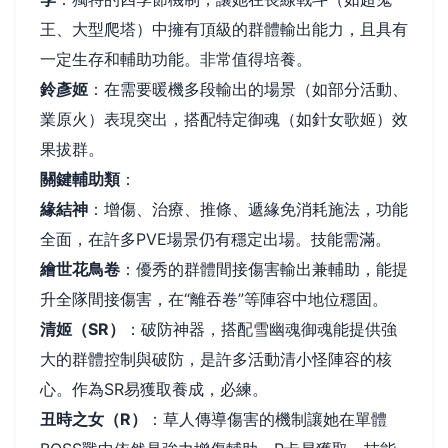
王、大型爬塔）中擁有頂級的群體輸出能力，且具有
一定生存和輔助功能。非常值得培養。
鈴彥姬
：在需要暖機多段輸出的場景（如部分活動、
業原火）表現突出，搭配特定御魂（如針女歌姬）效
果拔群。
關鍵輔助類
：
緣結神
：增傷、治療、推條、遞緣免消耗施法，功能
全面，在許多PVE場景仍有穩定出場。技能需滿。
繪世花鳥卷
：優秀的群體間接傷害輸出兼輔助，能提
升全隊間接傷害，在“離吞卷”等陣容中地位穩固。
清姬（SR）
：破防神器，搭配雪幽魂御魂能提供強
大的群體控制與破防，是許多活動清小怪陣容的核
心。作為SR易獲取養成，必練。
丑時之女（R）
：草人傳導傷害的機制讓她在單體