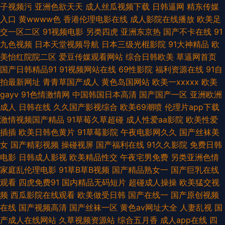
子视频污
亚洲色欲天天
成人丝瓜视频下载
日韩逼网
精东传媒
入口
黄wwww色
香港伦理电影在线
成人影院在线播放
欧美足
久久国产理论视频 国产肏屄片 91备用地址发布页 人人草人人干 人人艹肏
交一区二区
91视频电影
另类四虎
亚洲东京热
国产不卡在线
91
九色视频
日本天堂视频导航
日本三级光棍影院
91大神精品
欧
wwwwww91cn 日本黄免费 综合色网 91午夜好看得电影网 人妖网地 97中
美怡红院院二区
爱豆传媒观看网站
综合日韩欧美
草逼网首页
国产日韩精品91
91视频网站在线
69性影院
福利资源在线
91自
文免费观看 97色色最新 人人操人人自拍 国产精品狼友社 超碰国产成人人人
拍最新网址
青青草国产成人
黄色岛国网站
欧美一xxxxx
欧美
gayv
91色情激情网
中国韩国日本高清
国产国产一区
亚洲欧洲
四房在线电影 欧美三级伦理 国产乱子伦精品久久 亚洲有薄码 www久久伊人
成人
日韩在线
久久国产影视综合
欧美69潮喷
伦理片app下载
激情视频国产精品
91草莓久草超碰
成人性爱aa影院
欧美性爱
欧美69成人 99草视频在线 91午夜福 人人舔人人爽 日本不卡A片 97视频人人
插插
欧美日韩色黄片
91草莓影院
午夜电影网久久
国产丝袜美
女
国产精彩视频
操碰视屏
国产福利在线
91久久影院
免费日韩
人人操人人爽人人鲁 97亚洲涩 97成人资源在线超碰 人人摸人人草 在线香蕉
电影
日韩成人影视
欧美精品性交
午夜宅男免费
另类亚洲色情
家庭乱伦理电影
91草B草B视频
国产精品熟女一
国产巨乳在线
TS人妖丝袜包裹自慰 三级成人 97操操 东京热Av影院 无码免费 91户外露出
观看
四虎免费91
国内精品无码短片
超碰成人操操
欧美猛交视
频
西瓜影院在线观看
欧美做受日韩
国产在线一
国产原创视频
国内综合淫网 樱花影视院 精品呦呦呦 久久国产欧美成人 99热艹逼 91看片久
在线
国产视频高清
国产丝袜一区
黄色av网址大全
人妻乱视
国
产成人在线网站
久草视频资源站
综合五月香
成人app在线
四