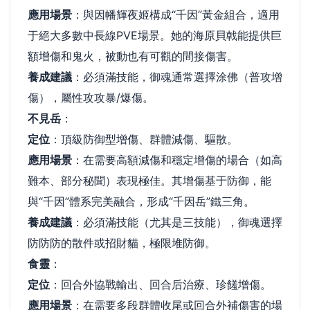
應用場景
：與因幡輝夜姬構成“千因”黃金組合，適用
于絕大多數中長線PVE場景。她的海原貝戟能提供巨
額增傷和鬼火，被動也有可觀的間接傷害。
養成建議
：必須滿技能，御魂通常選擇涂佛（普攻增
傷），屬性攻攻暴/爆傷。
不見岳
：
定位
：頂級防御型增傷、群體減傷、驅散。
應用場景
：在需要高額減傷和穩定增傷的場合（如高
難本、部分秘聞）表現極佳。其增傷基于防御，能
與“千因”體系完美融合，形成“千因岳”鐵三角。
養成建議
：必須滿技能（尤其是三技能），御魂選擇
防防防的散件或招財貓，極限堆防御。
食靈
：
定位
：回合外協戰輸出、回合后治療、珍饈增傷。
應用場景
：在需要多段群體收尾或回合外補傷害的場