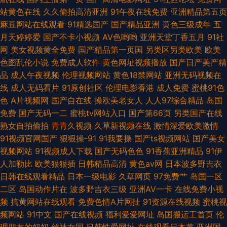
片 久草超爱 久草首页在线精品视频
站黄色在线
久久偷拍高清亚洲
91午夜在线免费
亚洲精品第五页
麻豆网站在线观看
91精选国产
国产精品亚洲
黄色三级成年
五
月天婷婷爱
国产不卡小视频
AV色哟哟
亚洲天堂丁香五月
91社
网
美女视频黄全免费
国产精品第一页国
另类区另类欧美
欧美
色图乱伦小说
免费成人软件
黄色网址视频播放
国产日产美产精
品
成人午夜视频
伦理视频网站
黄色18禁网站
亚洲无码视频在
线
成人无码看片
91原创社区
伦理电影香港
成人免费
蜜桃91色
色
A片视频网
国产自在线
操欧美老女人
人人97综合精品
岛国
免费
国产无码一二
蜜桃tv网站入口
国产第66页
另类国产在线
熟女自拍偷拍
青青久视频
久草新视频在线
激情深爱欧美激情
91视频官网国产
狠狠操-91
91我要操
国产ts视频网站
国产美女
视频网站
91视频成人下载
国产无码色色
91香蕉亚洲精品
91伊
人加勒比
欧美狠狠插
日韩精品高清
黄色av网
日本波多野吉衣
日韩在线观看精品
日本一级电影
久草网页
97免费艹
岛国一区
二区
岛国动作片在
波多野吉衣三级
亚洲AV一卡
在线免费小视
频
搞黄网站在线观看
免费色情A片网扯
91资源在线视频
蜜桃视
频网站
91中文
国产在线视频
福利爱爱网址
岛国搬运工首页
伦