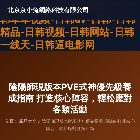
日韩艹艹13-日韩草B黄色片-日
北京京小兔網絡科技有限公司
韩草草视频-日韩av-日韩-日韩
精品-日韩视频-日韩网站-日韩
一线天-日韩逼电影网
陰陽師現版本PVE式神優先級養
成指南 打造核心陣容，輕松應對
各類活動
首頁
>
產品大全
>
陰陽師現版本PVE式神優先級養成指南 打造核心
陣容，輕松應對各類活動