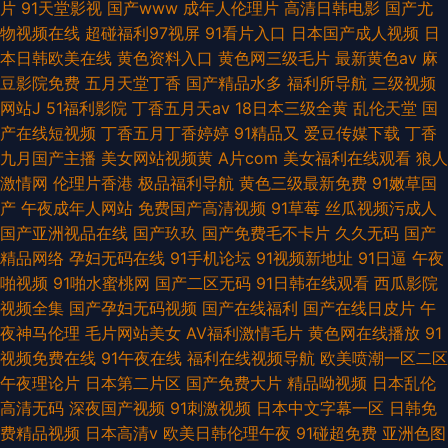
片
91天堂影视
国产www
成年人伦理片
高清日韩电影
国产尤
物视频在线
超碰福利97视屏
91看片入口
日本国产成人视频
日
本日韩欧美在线
黄色资料入口
黄色网三级毛片
最新黄色av
麻
豆影院免费
五月天堂丁香
国产精品水多
福利所导航
三级视频
网站J
51福利影院
丁香五月天av
18日本三级全黄
乱伦天堂
国
产在线短视频
丁香五月丁香婷婷
91精品又
爱豆传媒下载
丁香
九月国产主播
美女网站视频黄
A片com
美女福利在线观看
狼人
激情网
伦理片香港
极品福利导航
黄色三级最新免费
91嫩草国
产
午夜成年人网站
免费国产高清视频
91草莓
丝瓜视频污成人
国产亚洲视品在线
国产玖玖
国产免费毛不卡片
久久无码
国产
精品网络
孕妇无码在线
91手机论坛
91视频新地址
91日逼
午夜
啪视频
91啪水蜜桃网
国产二区无码
91日韩在线观看
西瓜影院
视频全集
国产孕妇无码视频
国产在线福利
国产在线日皮片
午
夜神马伦理
毛片网站美女
AV福利激情毛片
黄色网在线播放
91
视频免费在线
91午夜在线
福利在线视频导航
欧美喷潮一区二区
午夜理论片
日本第二片区
国产免费大片
精品呦视频
日本乱伦
高清无码
深夜国产视频
91刺激视频
日本中文字幕一区
日韩免
费精品视频
日本高清v
欧美日韩伦理午夜
91碰超免费
亚洲色图