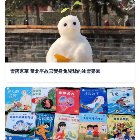
雪落京華 當北平故宮變身兔兒爺的冰雪樂園