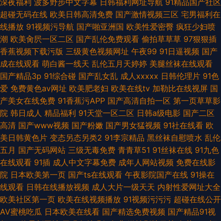
深夜福利
波多野步中文字幕
日韩福利网址导航
91精品国产社区
超碰无码在线
欧美日韩高清免费
国产激情视频三区
宅男福利在
线播放
91视频污导航
国产啪亚洲国
欧美性爱密臀
疯狂少妇喷
潮
欧美肏屄一区二区
国产乱伦免费观看
偷拍草草草
97狠狠插
香蕉视频下载污版
三级黄色视频网址
午夜99
91日逼视频
国产
成在线观看
萌白酱一线天
乱伦五月天婷婷
美腿丝袜在线观看
国产精品3p
91综合碰
国产乱女乱
成人xxxxx
日韩伦理片
91色
爱
免费黄色av网址
欧美肥老妇
欧美在线tv
加勒比在线视屏
国
产美女在线免费
91香蕉污APP
国产高清自拍一区
第一页草草影
院
韩日成人
精品福利
91天堂一区二区
日韩a级电影
国产二区
高清
国产www视频
国产粉嫩
国产男女猛视频
91社在线看
欧
美日韩黄色片
变态另态另类2
91李宗精品
黑丝袜自慰喷水
乱伦
五月
国产无码网站
三级无毒免费
青青草51
91丝袜在线
91九色
在线观看
91插
成人中文字幕免费
成年人网站视频
免费在线影
院
日本欧美第一页
国产ts在线观看
午夜影院国产在线
91操在
线观看
日韩在线播放视频
成人大片一级天天
内射性爱网址大全
欧美社区第一页
欧美在线视频播放
91视频污污污
超碰在线公开
AV蜜桃吃瓜
日本欧美在线看
国产精选免费视频
国产精品91视