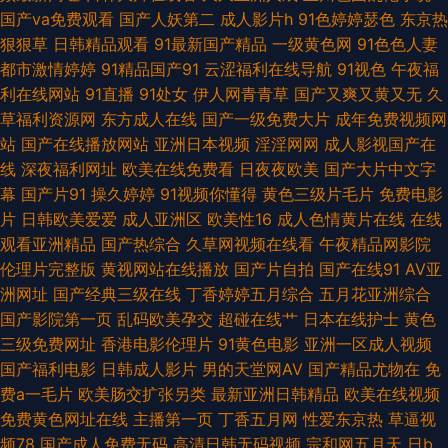
97在线人人色视频 三级国产精品 五月天导航 丰满熟女欲妇中文字幕 先锋AV
国产va免费观看
国产人妖第二
成人影片h
91色婷婷瑟色
东京热
狠狠草
日韩精品观看
91最新国产精品
一级黄色网
91色色人妻
资源色 熟女少妇一二区 岛国久久爱 婷婷久草一区二区三区 久久精品国产免
都市激情婷婷
91精品国产91
云涩福利在线导航
91视色
午夜福
利在线网站
91直播
91处女
伊人网青青草
国产又爽又黄又无
久
费性生大片 亚洲综合自拍a片 97超碰青青草 人人人操人人人人人 激情五月
草福利资源网
东方成人在线
国产一级免费大片
成年免费视频网
站
国产在线播放网站
亚洲日本视频
淫淫网网
成人影视国产在
天影院 超碰97人人干人人草 免费看的黄色网址 久热精品在线免费观看 国产
线
深夜福利网址
欧美在线免费看
日夜夜欧美
国产大片中文字
幕
国产片91
操久婷婷
91视频你懂得
黄色三级片毛片
免费电影
人妖另类 99爱免费视频在线 日韩狠狠撸 国产成人=区 东京精品天堂 午夜国
片
日韩欧美爱爱
成人亚洲区
欧美性16
成人色情黄片在线
在线
观看亚洲精品
国产热综合
久草网视频在线看
午夜精品网影院
产传媒123 日韩AA电影 老司机能看的av 免费91视频 最新成人伦理影院 99
伦理片完整版
黄视网站在线播放
国产片自拍
国产在线91
AV亚
洲网址
国产经典三级在线
丁香婷婷五月综合
五月花亚洲综合
蜜臀视频在线 日韩avcom 黄色色情软件下载 人人影院官网 三级成人日韩 超
国产影院第一页
乱码欧美孕交
超碰在线艹
日本在线护士
黄色
三级免费网址
香港电影伦理片
91黄色电影
亚洲一区成人视频
碰97精品 四虎制服丝袜 超碰人人射 九一在线直播肏屄 久久神马私人 美女视
国产福利电影
日韩成人影片
男的天堂网AV
国产精品尤物在
免
费a一毛片
欧美肠交扩张另类
最新亚洲日韩精品
欧美在线视频
频网站91 亚洲四房诱惑 91小视频观看 人人人人妻 91中文字幕熟女 操操操干
免费黄色网址在线
主播第一页
丁香五月网
性爱东京热
草逼视
频78
国产成人免费无码
高清日韩无码视频
宗和网五月天
日b