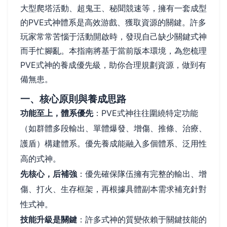
大型爬塔活動、超鬼王、秘聞競速等，擁有一套成型
的PVE式神體系是高效游戲、獲取資源的關鍵。許多
玩家常常苦惱于活動開啟時，發現自己缺少關鍵式神
而手忙腳亂。本指南將基于當前版本環境，為您梳理
PVE式神的養成優先級，助你合理規劃資源，做到有
備無患。
一、核心原則與養成思路
功能至上，體系優先
：PVE式神往往圍繞特定功能
（如群體多段輸出、單體爆發、增傷、推條、治療、
護盾）構建體系。優先養成能融入多個體系、泛用性
高的式神。
先核心，后補強
：優先確保隊伍擁有完整的輸出、增
傷、打火、生存框架，再根據具體副本需求補充針對
性式神。
技能升級是關鍵
：許多式神的質變依賴于關鍵技能的