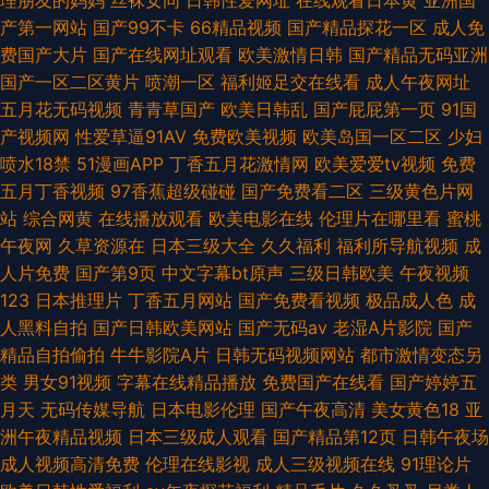
理朋友的妈妈
丝袜女同
日韩性爱网址
在线观看日本黄
亚洲国
产第一网站
国产99不卡
66精品视频
国产精品探花一区
成人免
费国产大片
国产在线网址观看
欧美激情日韩
国产精品无码亚洲
国产一区二区黄片
喷潮一区
福利姬足交在线看
成人午夜网址
五月花无码视频
青青草国产
欧美日韩乱
国产屁屁第一页
91国
产视频网
性爱草逼91AV
免费欧美视频
欧美岛国一区二区
少妇
喷水18禁
51漫画APP
丁香五月花激情网
欧美爱爱tv视频
免费
五月丁香视频
97香蕉超级碰碰
国产免费看二区
三级黄色片网
站
综合网黄
在线播放观看
欧美电影在线
伦理片在哪里看
蜜桃
午夜网
久草资源在
日本三级大全
久久福利
福利所导航视频
成
人片免费
国产第9页
中文字幕bt原声
三级日韩欧美
午夜视频
123
日本推理片
丁香五月网站
国产免费看视频
极品成人色
成
人黑料自拍
国产日韩欧美网站
国产无码av
老湿A片影院
国产
精品自拍偷拍
牛牛影院A片
日韩无码视频网站
都市激情变态另
类
男女91视频
字幕在线精品播放
免费国产在线看
国产婷婷五
月天
无码传媒导航
日本电影伦理
国产午夜高清
美女黄色18
亚
洲午夜精品视频
日本三级成人观看
国产精品第12页
日韩午夜场
成人视频高清免费
伦理在线影视
成人三级视频在线
91理论片