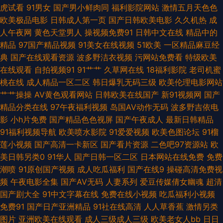
久 青草性视频 91视频观看% 91豆花成人精品网站 人人爱人人操人人看 五月
虎试看
91男女
国产男小鲜肉同
福利影院网站
激情五月天色色
欧美极品电影
日韩成人第一页
国产日韩欧美电影
久久机热
成
天色导航 91在线观看 人人操网 福利社试看一分钟 俺去也综合色图 日韩伦理
人午夜网
黄色天堂男人
操视频免费91
日韩中文在线
精品中的
精品
97国产精品视频
91美女在线视频
51欧美
一区精品麻豆经
片影院 精品粉嫩久久懂色 岛国伦理电影 婷婷五月天欧美淫妻 91桃色入口 高
典
国产在线观看资源
波多野洁衣视频
污网站免费看
特级欧美
在线观看
自拍视频91
91艹艹
久草网在线
18福利影院
老司机蜜
清超碰av人人操 亚洲久草福利导航大全 日韩电影网 激情九月婷婷 伊人久久
桃在线
成人精品一区二区
韩日爆乳无码三级
欧美伦理电影网站
艹艹操操
AV黄色观看网站
日韩欧美在线国产
新91视频网
国产
免费 天美传媒麻豆MD 九一小网站 日本亚洲中文 日韩a卡一 久久日B 激情五
精品分类在线
97午夜福利视频
岛国AV动作无码
波多野吉依电
影
小h片免费
国产精品色色视屏
国产午夜成人
最新日韩精品
月俺去也 午夜激情AV导航 免费高清网站 91红杏网站 777视频在线 欧洲国产
91福利视频导航
欧美喷水影院
91爱爱视频
欧美色图论坛
91榴
莲小视频
国产高清一卡新区
国产看片资源
二色吧97资源站
欧
精品 91干逼淫秽网站 91视频亚 人妻蜜桃91 超碰97极品9 97人人做人人妻人
美日韩另类0
91华人
国产日韩一区二区
日本网站在线免费
免费
潮喷
91原创国产视频
成人吃瓜福利
国产在线9
操碰高清免费视
人爽视频 人人澡在线视频 91丝袜足交在线 日韩美欧八区 成人超碰在线观看
频
午夜电影全集
国产AV无码
人妻系列
爱豆传媒倩女幽魂
超清
国产剧大全
91中文字幕在线
免费在线小视频
吃瓜福利小视频
超碰最新网址 四房电影网 91黑丝精品美女 国产AV日韩 先锋资源站女人av鲁
免费91
国产日产亚洲精品
91社在线高清
人人草香蕉
激情另类
图片
亚洲欧美在线观看
成人三级成人三级
欧美老女人bb
日日