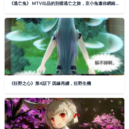
《逃亡兔》 MTV出品的別樣逃亡之旅，京小兔邀你網絡首播！
《狂野之心》第4話下 因緣再續，狂野生機