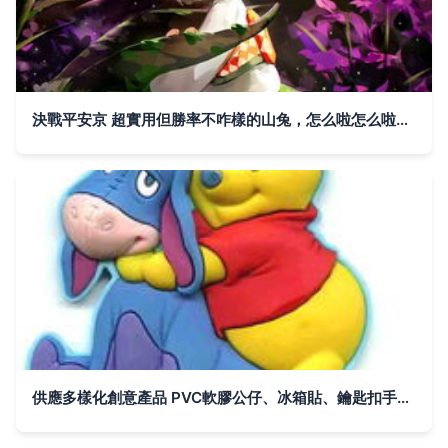
決戰平安京 超實用但勝率不咋樣的山兔，怎么啦怎么啦京小兔
供應多樣化創意產品 PVC軟膠公仔、冰箱貼、鑰匙扣手機繩、書簽回形針等，聚焦京小兔品牌