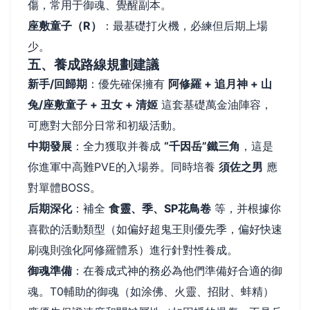
傷，常用于御魂、覺醒副本。
座敷童子（R）
：最基礎打火機，必練但后期上場
少。
五、養成路線規劃建議
新手/回歸期
：優先確保擁有
阿修羅 + 追月神 + 山
兔/座敷童子 + 丑女 + 清姬
這套基礎萬金油陣容，
可應對大部分日常和初級活動。
中期發展
：全力獲取并養成
“千因岳”鐵三角
，這是
你進軍中高難PVE的入場券。同時培養
須佐之男
應
對單體BOSS。
后期深化
：補全
食靈、季、SP花鳥卷
等，并根據你
喜歡的活動類型（如偏好超鬼王則優先季，偏好快速
刷魂則強化阿修羅體系）進行針對性養成。
御魂準備
：在養成式神的務必為他們準備好合適的御
魂。T0輔助的御魂（如涂佛、火靈、招財、蚌精）