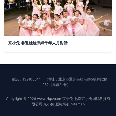
京小兔 非遺娃娃演繹千年人月對話
電話：1391066**
地址：北京市通州區楊莊路5號1幢2幢
282（集群注冊）
Copyright © 2026
www.zkpzo.cn
京小兔
北京京小兔網絡科技有
限公司
京小兔
版權所有
Sitemap